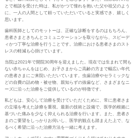
とで相談を受けた時は、私がかつて憧れを抱いた父や祖父のよう
に、一人の人間として頼っていただいていると実感でき、嬉しく
思います。
歯科医師としてのモットーは、正確な診断をするのはもちろん、
患者さまときちんとコミュニケーションを取りながら、スピーデ
ィかつ丁寧な治療を行うことです。治療における患者さまのスト
レスの軽減も心掛けています。
当院は2021年で開院30周年を迎えました。現在では生まれて間も
ない赤ちゃんをはじめ、お子さまからご高齢の方まで幅広い年代
の患者さまにご来院いただいています。虫歯治療やセラミックな
どの自費の詰め物・被せ物、親知らずの抜歯など、さまざまなニ
ーズに沿った治療をご提供しているのが特徴です。
私どもは、安心して治療を受けていただくために、常に患者さま
の立場を考えた診療を重視。最新の技術と設備で、医学的根拠に
基づいた痛みを少なく抑えられる治療を行います。また、患者さ
まのご要望をしっかりお伺いし、医学的観点も踏まえた上で、な
るべく希望に沿った治療方法を一緒に考えます。