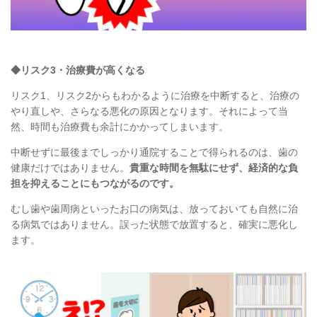
◆リスク3・治療費が高くなる
リスク1、リスク2からもわかるように
治療を中断すると、治療の
やり直しや、
さらなる悪化の原因となります。
それによって
当
然、
時間も治療費も余計にかかってしまいます。
中断せずに
最後までしっかり通院することで得られるのは、
歯の
健康だけではありません。
貴重な時間を無駄にせず、
経済的な負
担を抑えることにもつながるのです。
むし歯や歯周病といったお口の病気は、
放っておいても自然に治
る病気ではありません。
誤った状態で放置すると
、
確実に悪化し
ます。