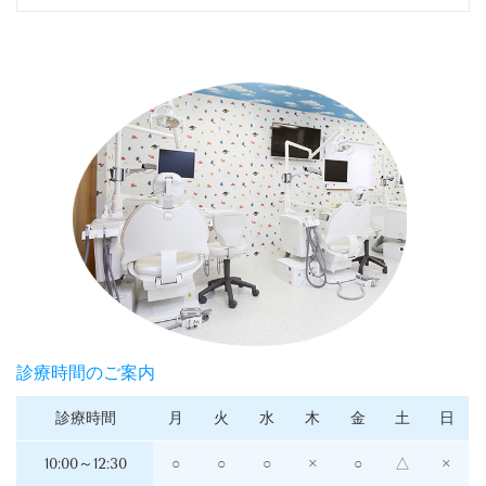
診療時間のご案内
診療時間
月
火
水
木
金
土
日
10:00～12:30
○
○
○
×
○
△
×