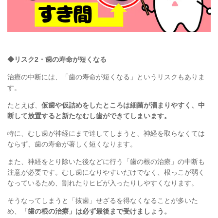
◆リスク2・歯の寿命が短くなる
治療の中断には、
「歯の寿命が短くなる」というリスクもありま
す。
たとえば、
仮歯や仮詰めをしたところは
細菌が溜まりやすく、中
断して放置すると
新たなむし歯ができてしまいます。
特に、むし歯が神経にまで達してしまうと、
神経を取らなくては
ならず、
歯の寿命が著しく短くなります。
また、神経をとり除いた後などに行う
「歯の根の治療」の中断も
注意が必要です。
むし歯になりやすいだけでなく、
根っこが弱く
なっているため、
割れたりヒビが入ったりしやすくなります。
そうなってしまうと
「抜歯」せざるを
得なくなることが多いた
め
、
「歯の根の治療」は必ず最後まで受けましょう。