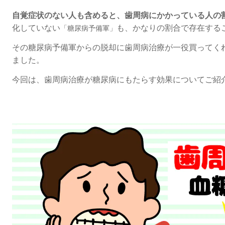
自覚症状のない人も含めると、
歯周病にかかっている人の
化していない
も
、
かなりの割合で存在する
「糖尿病予備軍」
その糖尿病予備軍からの脱却に
歯周病治療が一役買ってく
ました。
今回は、歯周病治療が
糖尿病にもたらす効果について
ご紹