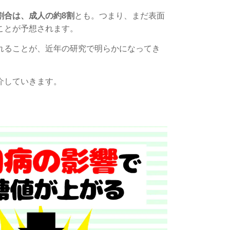
割合は、
成人の約
8割
とも。つまり、まだ表面
ことが予想されます。
れることが、
近年の研究で明らかになってき
介していきます。