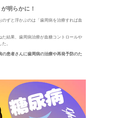
とが明らかに！
おのずと浮かぶのは
「歯周病を治療すれば血
ねた結果、
歯周病治療が
血糖コントロールや
した。
病の患者さんに歯周病の治療や再発予防のた