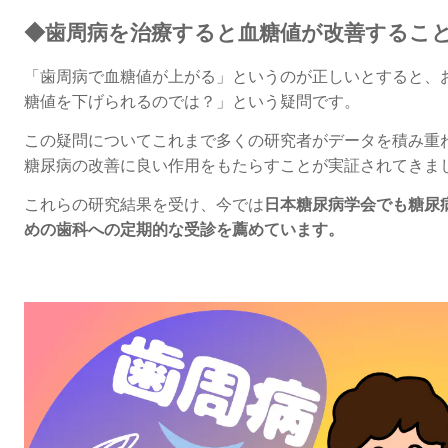
◆
歯周病を治療すると
血糖値が改善するこ
「歯周病で血糖値が上がる」
というのが正しいとすると、
糖値を下げられるのでは？」
という疑問です。
この疑問について
これまで多くの研究者がデータを積み重
糖尿病の改善
に良い作用を
もたらすことが実証されてきま
これらの研究結果を受け、今では
日本糖尿病学会でも糖尿
めの歯科への定期的な受診を薦めています。