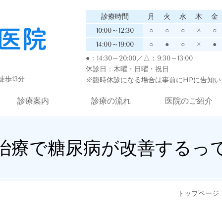
診療時間
月
火
水
木
金
10:00～12:30
○
○
○
×
○
14:00～19:00
○
●
○
×
●
●：14:30～20:00／△：9:30～13:00
休診日：木曜・日曜・祝日
歩13分
※臨時休診になる場合は事前にHPに告知い
診療案内
診療の流れ
医院のご紹介
治療で糖尿病が改善するっ
トップページ