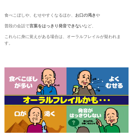
食べこぼしや、むせやすくなるほか、
お口の渇き
や
普段の会話で
言葉をはっきり発音できない
など、
これらに身に覚えがある場合は、オーラルフレイルが疑われま
す。