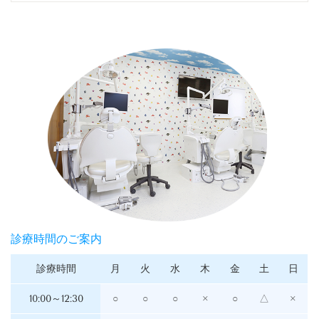
診療時間のご案内
診療時間
月
火
水
木
金
土
日
10:00～12:30
○
○
○
×
○
△
×